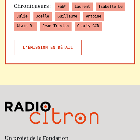
Chroniqueurs :
Fab*
Laurent
Isabelle LG
Julie
Joëlle
Guillaume
Antoine
Alain B.
Jean-Tristan
Charly GCD
L'ÉMISSION EN DÉTAIL
Un projet de la Fondation