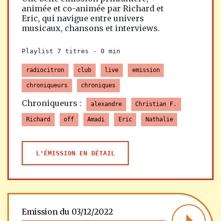
animée et co-animée par Richard et
Eric, qui navigue entre univers
musicaux, chansons et interviews.
Playlist 7 titres -
0 min
radiocitron
club
live
emission
chroniqueurs
chroniques
Chroniqueurs :
alexandre
Christian F.
Richard
off
Amadi
Eric
Nathalie
L'ÉMISSION EN DÉTAIL
Emission du 03/12/2022