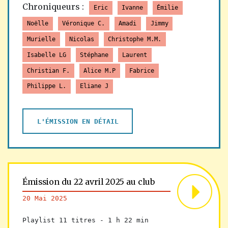
Chroniqueurs :
Eric
Ivanne
Émilie
Noëlle
Véronique C.
Amadi
Jimmy
Murielle
Nicolas
Christophe M.M.
Isabelle LG
Stéphane
Laurent
Christian F.
Alice M.P
Fabrice
Philippe L.
Eliane J
L'ÉMISSION EN DÉTAIL
Émission du 22 avril 2025 au club
20 Mai 2025
Playlist 11 titres -
1 h 22 min