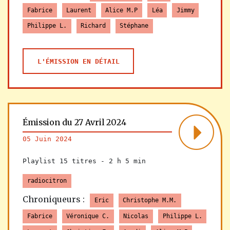
Fabrice
Laurent
Alice M.P
Léa
Jimmy
Philippe L.
Richard
Stéphane
L'ÉMISSION EN DÉTAIL
Émission du 27 Avril 2024
05 Juin 2024
Playlist 15 titres -
2 h 5 min
radiocitron
Chroniqueurs :
Eric
Christophe M.M.
Fabrice
Véronique C.
Nicolas
Philippe L.