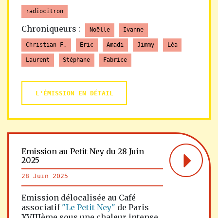
radiocitron
Chroniqueurs :
Noëlle
Ivanne
Christian F.
Eric
Amadi
Jimmy
Léa
Laurent
Stéphane
Fabrice
L'ÉMISSION EN DÉTAIL
Emission au Petit Ney du 28 Juin
2025
28 Juin 2025
Emission délocalisée au Café
associatif
"Le Petit Ney"
de Paris
XVIIIème sous une chaleur intense.