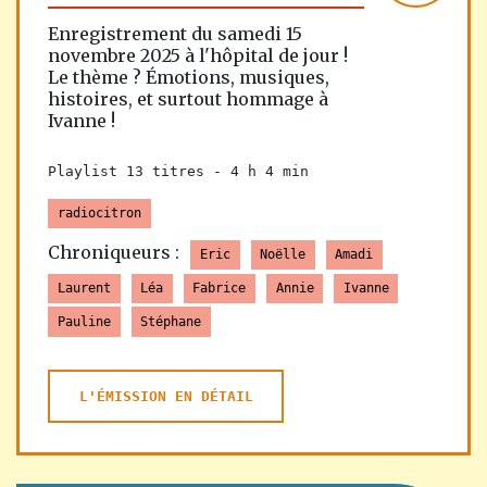
Enregistrement du samedi 15
novembre 2025 à l'hôpital de jour !
Le thème ? Émotions, musiques,
histoires, et surtout hommage à
Ivanne !
Playlist 13 titres -
4 h 4 min
radiocitron
Chroniqueurs :
Eric
Noëlle
Amadi
Laurent
Léa
Fabrice
Annie
Ivanne
Pauline
Stéphane
L'ÉMISSION EN DÉTAIL