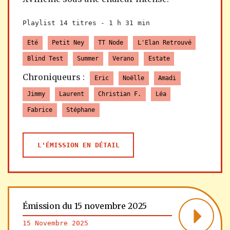
Playlist 14 titres -
1 h 31 min
Eté
Petit Ney
TT Node
L'Elan Retrouvé
Blind Test
Summer
Verano
Estate
Chroniqueurs :
Eric
Noëlle
Amadi
Jimmy
Laurent
Christian F.
Léa
Fabrice
Stéphane
L'ÉMISSION EN DÉTAIL
Émission du 15 novembre 2025
15 Novembre 2025