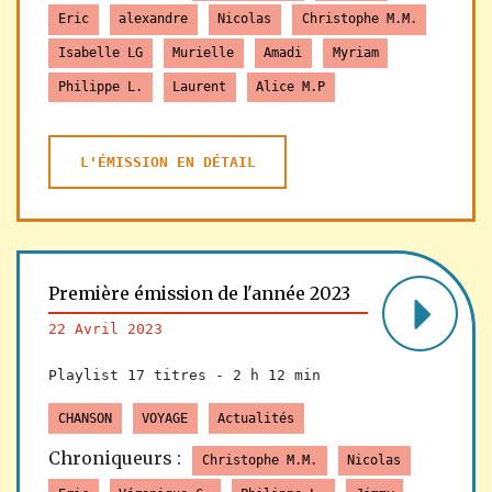
Eric
alexandre
Nicolas
Christophe M.M.
Isabelle LG
Murielle
Amadi
Myriam
Philippe L.
Laurent
Alice M.P
L'ÉMISSION EN DÉTAIL
Première émission de l'année 2023
22 Avril 2023
Playlist 17 titres -
2 h 12 min
CHANSON
VOYAGE
Actualités
Chroniqueurs :
Christophe M.M.
Nicolas