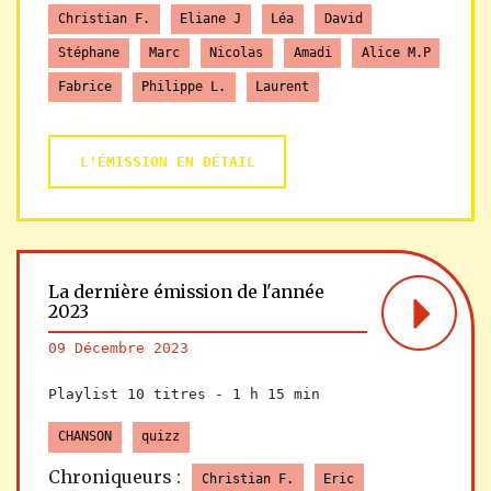
Christian F.
Eliane J
Léa
David
Stéphane
Marc
Nicolas
Amadi
Alice M.P
Fabrice
Philippe L.
Laurent
L'ÉMISSION EN DÉTAIL
La dernière émission de l'année
2023
09 Décembre 2023
Playlist 10 titres -
1 h 15 min
CHANSON
quizz
Chroniqueurs :
Christian F.
Eric