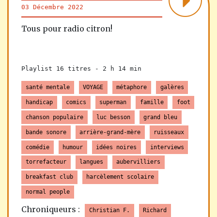
03 Décembre 2022
Tous pour radio citron!
Playlist 16 titres -
2 h 14 min
santé mentale
VOYAGE
métaphore
galères
handicap
comics
superman
famille
foot
chanson populaire
luc besson
grand bleu
bande sonore
arrière-grand-mère
ruisseaux
comédie
humour
idées noires
interviews
torrefacteur
langues
aubervilliers
breakfast club
harcèlement scolaire
normal people
Chroniqueurs :
Christian F.
Richard