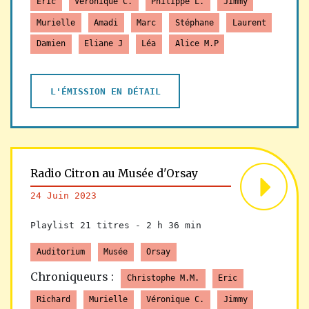
Eric
Véronique C.
Philippe L.
Jimmy
Murielle
Amadi
Marc
Stéphane
Laurent
Damien
Eliane J
Léa
Alice M.P
L'ÉMISSION EN DÉTAIL
Radio Citron au Musée d'Orsay
24 Juin 2023
Playlist 21 titres -
2 h 36 min
Auditorium
Musée
Orsay
Chroniqueurs :
Christophe M.M.
Eric
Richard
Murielle
Véronique C.
Jimmy