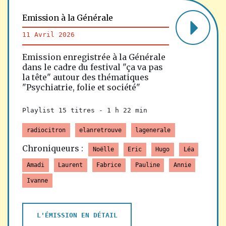
Emission à la Générale
11 Avril 2026
Emission enregistrée à la Générale
dans le cadre du festival "ça va pas
la tête" autour des thématiques
"Psychiatrie, folie et société"
Playlist 15 titres -
1 h 22 min
radiocitron
elanretrouve
lagenerale
Chroniqueurs :
Noëlle
Eric
Hugo
Léa
Amadi
Laurent
Fabrice
Pauline
Annie
Ivanne
L'ÉMISSION EN DÉTAIL