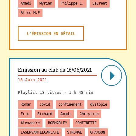
Amadi
Myriam
Philippe L.
Laurent
Alice M.P
L'ÉMISSION EN DÉTAIL
Emission au club du 16/06/2021
16 Juin 2021
Playlist 13 titres -
1 h 48 min
Roman
covid
confinement
dystopie
Éric
Richard
Amadi
Christian
Alexandre
BOBMARLEY
CONFINETTE
LASERVANTEÉCARLATE
STROMAE
CHANSON