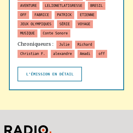
AVENTURE
LELIONETLATIGRESSE
BRESIL
OFF
FABRICE
PATRICK
ETIENNE
JEUX OLYMPIQUES
SÉRIE
VOYAGE
MUSIQUE
Conte Sonore
Chroniqueurs :
Julie
Richard
Christian F.
alexandre
Amadi
off
L'ÉMISSION EN DÉTAIL