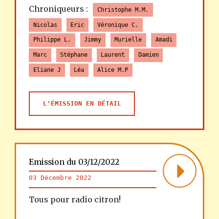
Chroniqueurs :
Christophe M.M.
Nicolas
Eric
Véronique C.
Philippe L.
Jimmy
Murielle
Amadi
Marc
Stéphane
Laurent
Damien
Eliane J
Léa
Alice M.P
L'ÉMISSION EN DÉTAIL
Emission du 03/12/2022
03 Décembre 2022
Tous pour radio citron!