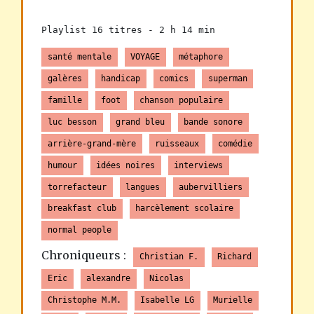
Playlist 16 titres -
2 h 14 min
santé mentale
VOYAGE
métaphore
galères
handicap
comics
superman
famille
foot
chanson populaire
luc besson
grand bleu
bande sonore
arrière-grand-mère
ruisseaux
comédie
humour
idées noires
interviews
torrefacteur
langues
aubervilliers
breakfast club
harcèlement scolaire
normal people
Chroniqueurs :
Christian F.
Richard
Eric
alexandre
Nicolas
Christophe M.M.
Isabelle LG
Murielle