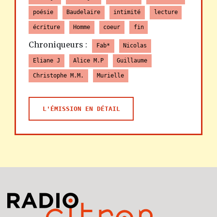
poésie
Baudelaire
intimité
lecture
écriture
Homme
coeur
fin
Chroniqueurs :
Fab*
Nicolas
Eliane J
Alice M.P
Guillaume
Christophe M.M.
Murielle
L'ÉMISSION EN DÉTAIL