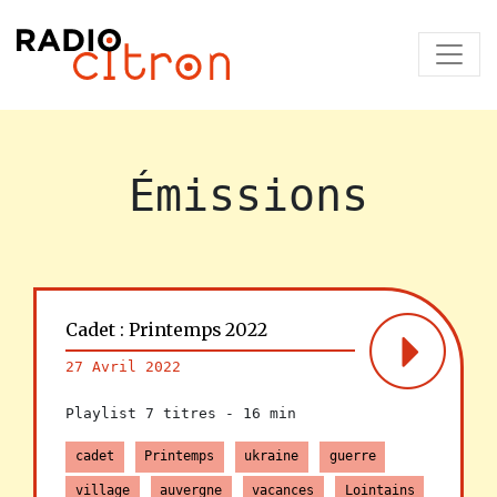
Émissions
Cadet : Printemps 2022
27 Avril 2022
Playlist 7 titres -
16 min
cadet
Printemps
ukraine
guerre
village
auvergne
vacances
Lointains