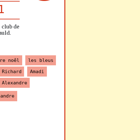
1
 club de
auld.
re noêl
les bleus
Richard
Amadi
Alexandre
xandre