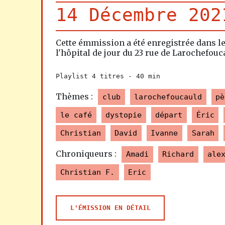
14 Décembre 202
Cette émmission a été enregistrée dans le
l'hôpital de jour du 23 rue de Larochefouc
Playlist 4 titres -
40 min
Thèmes :
club
larochefoucauld
pè
le café
dystopie
départ
Éric
Christian
David
Ivanne
Sarah
Chroniqueurs :
Amadi
Richard
ale
Christian F.
Eric
L'ÉMISSION EN DÉTAIL